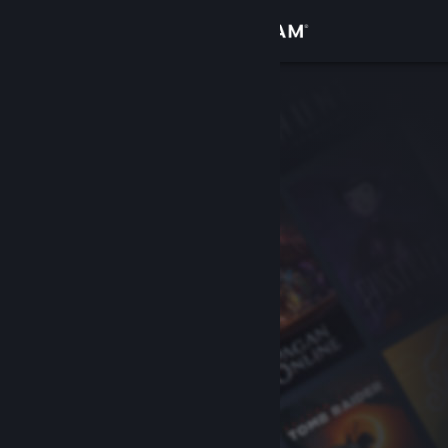
Se connecter
Magasin
Communauté
À propos
Support
Changer la langue
Télécharger l'application mobile Steam
Voir version ordi. du site