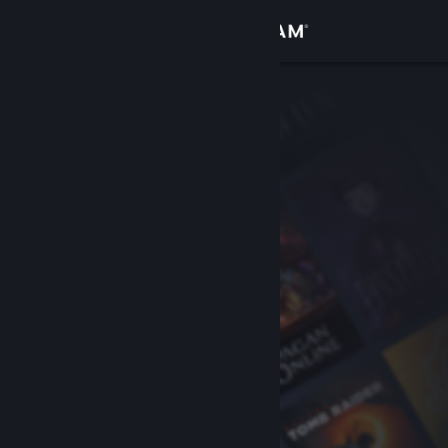
Se connecter
Magasin
Communauté
À propos
Support
Changer la langue
Télécharger l'application mobile Steam
Voir version ordi. du site