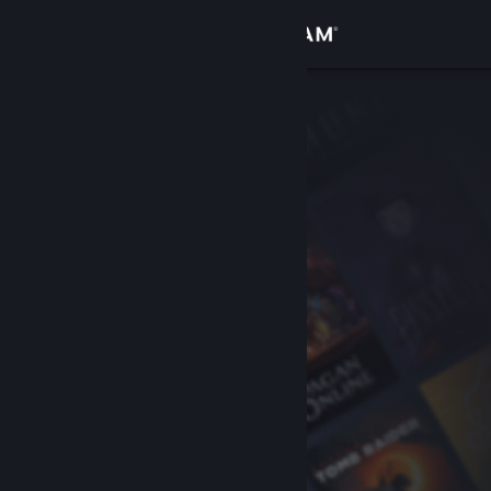
Se connecter
Magasin
Communauté
À propos
Support
Changer la langue
Télécharger l'application mobile Steam
Voir version ordi. du site