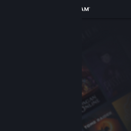
Se connecter
Magasin
Communauté
À propos
Support
Changer la langue
Télécharger l'application mobile Steam
Voir version ordi. du site