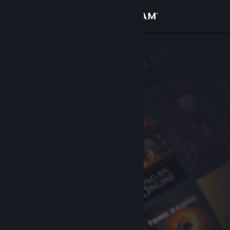
Se connecter
Magasin
Communauté
À propos
Support
Changer la langue
Télécharger l'application mobile Steam
Voir version ordi. du site