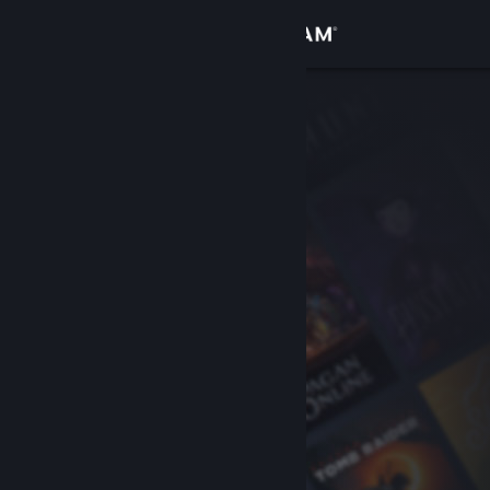
Se connecter
Magasin
Communauté
À propos
Support
Changer la langue
Télécharger l'application mobile Steam
Voir version ordi. du site