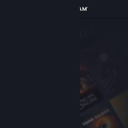
Se connecter
Magasin
Communauté
À propos
Support
Changer la langue
Télécharger l'application mobile Steam
Voir version ordi. du site