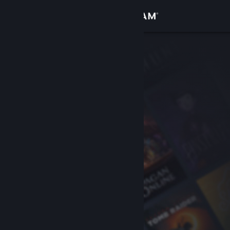
Se connecter
Magasin
Communauté
À propos
Support
Changer la langue
Télécharger l'application mobile Steam
Voir version ordi. du site