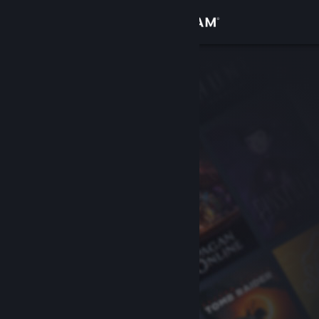
Se connecter
Magasin
Communauté
À propos
Support
Changer la langue
Télécharger l'application mobile Steam
Voir version ordi. du site