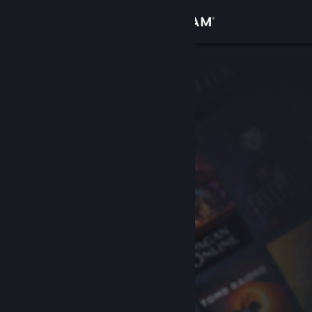
Se connecter
Magasin
Communauté
À propos
Support
Changer la langue
Télécharger l'application mobile Steam
Voir version ordi. du site