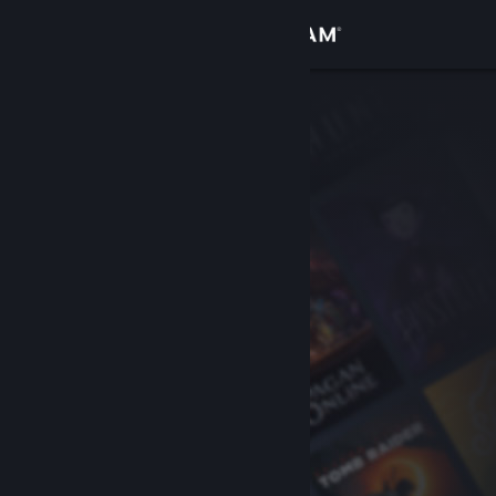
Se connecter
Magasin
Communauté
À propos
Support
Changer la langue
Télécharger l'application mobile Steam
Voir version ordi. du site