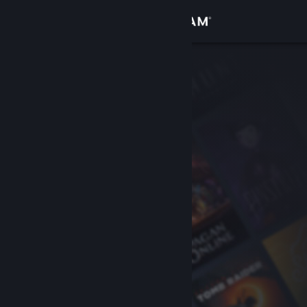
Se connecter
Magasin
Communauté
À propos
Support
Changer la langue
Télécharger l'application mobile Steam
Voir version ordi. du site