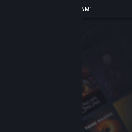
Se connecter
Magasin
Communauté
À propos
Support
Changer la langue
Télécharger l'application mobile Steam
Voir version ordi. du site