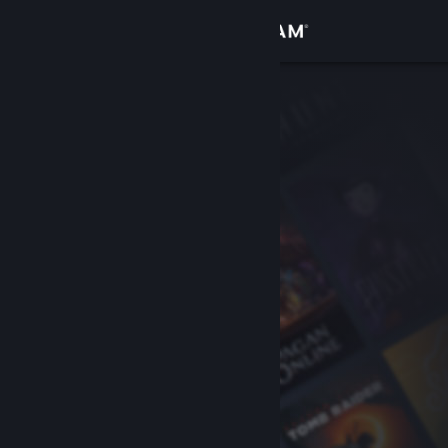
Se connecter
Magasin
Communauté
À propos
Support
Changer la langue
Télécharger l'application mobile Steam
Voir version ordi. du site