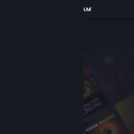
Se connecter
Magasin
Communauté
À propos
Support
Changer la langue
Télécharger l'application mobile Steam
Voir version ordi. du site