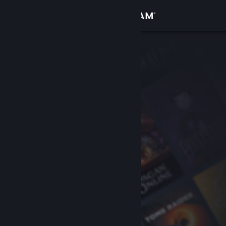
Se connecter
Magasin
Communauté
À propos
Support
Changer la langue
Télécharger l'application mobile Steam
Voir version ordi. du site