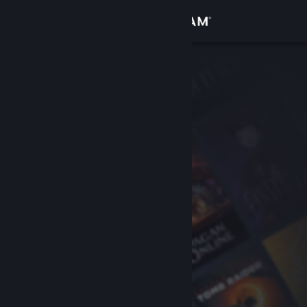
Se connecter
Magasin
Communauté
À propos
Support
Changer la langue
Télécharger l'application mobile Steam
Voir version ordi. du site