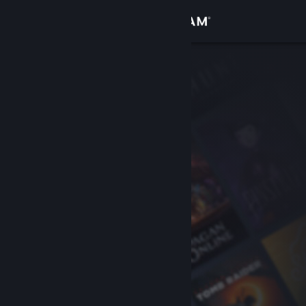
Se connecter
Magasin
Communauté
À propos
Support
Changer la langue
Télécharger l'application mobile Steam
Voir version ordi. du site