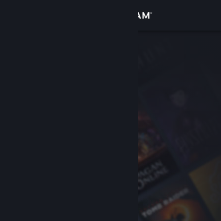
Se connecter
Magasin
Communauté
À propos
Support
Changer la langue
Télécharger l'application mobile Steam
Voir version ordi. du site