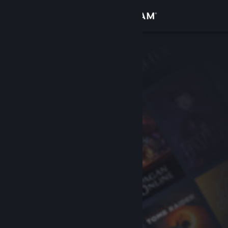
Se connecter
Magasin
Communauté
À propos
Support
Changer la langue
Télécharger l'application mobile Steam
Voir version ordi. du site