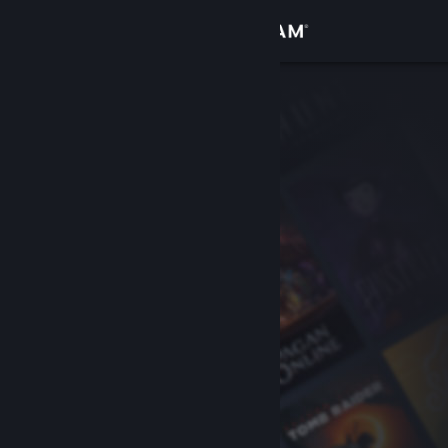
Se connecter
Magasin
Communauté
À propos
Support
Changer la langue
Télécharger l'application mobile Steam
Voir version ordi. du site