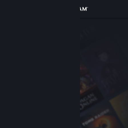
Se connecter
Magasin
Communauté
À propos
Support
Changer la langue
Télécharger l'application mobile Steam
Voir version ordi. du site