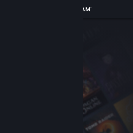
Se connecter
Magasin
Communauté
À propos
Support
Changer la langue
Télécharger l'application mobile Steam
Voir version ordi. du site