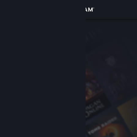
Se connecter
Magasin
Communauté
À propos
Support
Changer la langue
Télécharger l'application mobile Steam
Voir version ordi. du site