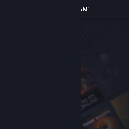
Se connecter
Magasin
Communauté
À propos
Support
Changer la langue
Télécharger l'application mobile Steam
Voir version ordi. du site