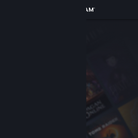
Se connecter
Magasin
Communauté
À propos
Support
Changer la langue
Télécharger l'application mobile Steam
Voir version ordi. du site