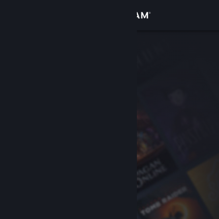
Se connecter
Magasin
Communauté
À propos
Support
Changer la langue
Télécharger l'application mobile Steam
Voir version ordi. du site