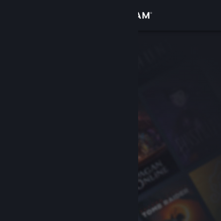
Se connecter
Magasin
Communauté
À propos
Support
Changer la langue
Télécharger l'application mobile Steam
Voir version ordi. du site