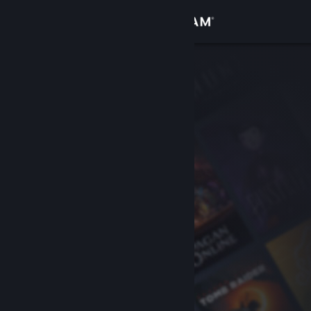
Se connecter
Magasin
Communauté
À propos
Support
Changer la langue
Télécharger l'application mobile Steam
Voir version ordi. du site