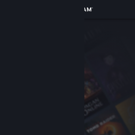
Se connecter
Magasin
Communauté
À propos
Support
Changer la langue
Télécharger l'application mobile Steam
Voir version ordi. du site