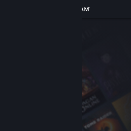
Se connecter
Magasin
Communauté
À propos
Support
Changer la langue
Télécharger l'application mobile Steam
Voir version ordi. du site