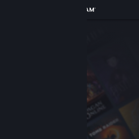
Se connecter
Magasin
Communauté
À propos
Support
Changer la langue
Télécharger l'application mobile Steam
Voir version ordi. du site