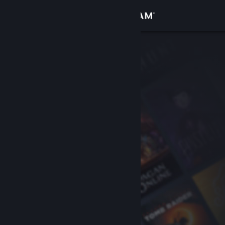
Se connecter
Magasin
Communauté
À propos
Support
Changer la langue
Télécharger l'application mobile Steam
Voir version ordi. du site