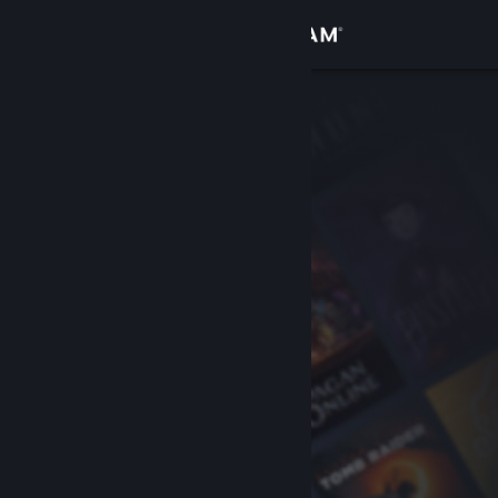
Se connecter
Magasin
Communauté
À propos
Support
Changer la langue
Télécharger l'application mobile Steam
Voir version ordi. du site