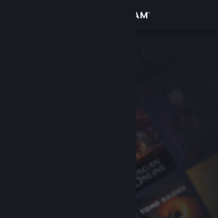
Se connecter
Magasin
Communauté
À propos
Support
Changer la langue
Télécharger l'application mobile Steam
Voir version ordi. du site