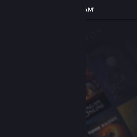
Se connecter
Magasin
Communauté
À propos
Support
Changer la langue
Télécharger l'application mobile Steam
Voir version ordi. du site