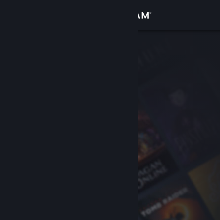
Se connecter
Magasin
Communauté
À propos
Support
Changer la langue
Télécharger l'application mobile Steam
Voir version ordi. du site