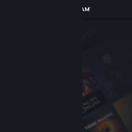
Se connecter
Magasin
Communauté
À propos
Support
Changer la langue
Télécharger l'application mobile Steam
Voir version ordi. du site