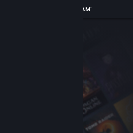
Se connecter
Magasin
Communauté
À propos
Support
Changer la langue
Télécharger l'application mobile Steam
Voir version ordi. du site