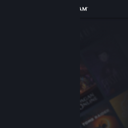
Se connecter
Magasin
Communauté
À propos
Support
Changer la langue
Télécharger l'application mobile Steam
Voir version ordi. du site