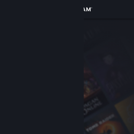
Se connecter
Magasin
Communauté
À propos
Support
Changer la langue
Télécharger l'application mobile Steam
Voir version ordi. du site