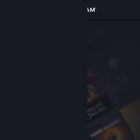
Se connecter
Magasin
Communauté
À propos
Support
Changer la langue
Télécharger l'application mobile Steam
Voir version ordi. du site