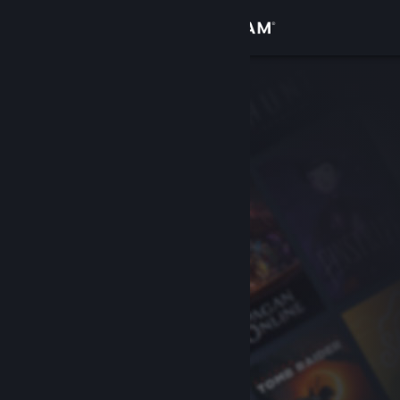
Se connecter
Magasin
Communauté
À propos
Support
Changer la langue
Télécharger l'application mobile Steam
Voir version ordi. du site