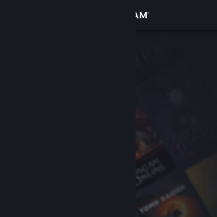
Se connecter
Magasin
Communauté
À propos
Support
Changer la langue
Télécharger l'application mobile Steam
Voir version ordi. du site