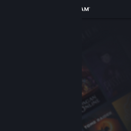
Se connecter
Magasin
Communauté
À propos
Support
Changer la langue
Télécharger l'application mobile Steam
Voir version ordi. du site