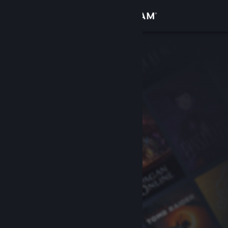
Se connecter
Magasin
Communauté
À propos
Support
Changer la langue
Télécharger l'application mobile Steam
Voir version ordi. du site