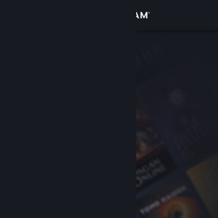
Se connecter
Magasin
Communauté
À propos
Support
Changer la langue
Télécharger l'application mobile Steam
Voir version ordi. du site