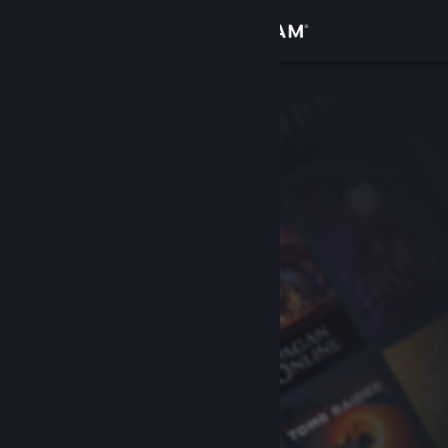
Se connecter
Magasin
Communauté
À propos
Support
Changer la langue
Télécharger l'application mobile Steam
Voir version ordi. du site