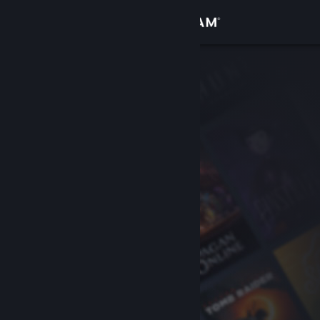
Se connecter
Magasin
Communauté
À propos
Support
Changer la langue
Télécharger l'application mobile Steam
Voir version ordi. du site