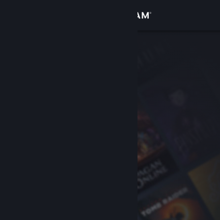
Se connecter
Magasin
Communauté
À propos
Support
Changer la langue
Télécharger l'application mobile Steam
Voir version ordi. du site